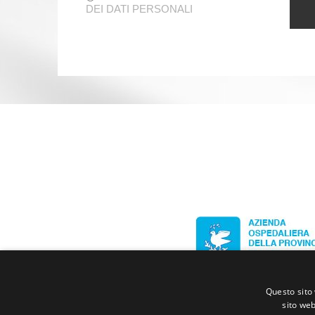
DEI DATI PERSONALI
Questo sito 
sito web