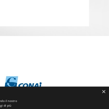
×
ndo il nostro
gi di più