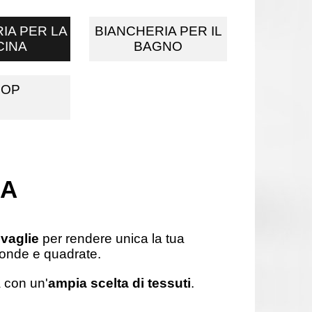
IA PER LA
BIANCHERIA PER IL
CINA
BAGNO
HOP
NA
ovaglie
per rendere unica la tua
rotonde e quadrate.
a con un'
ampia scelta di tessuti
.