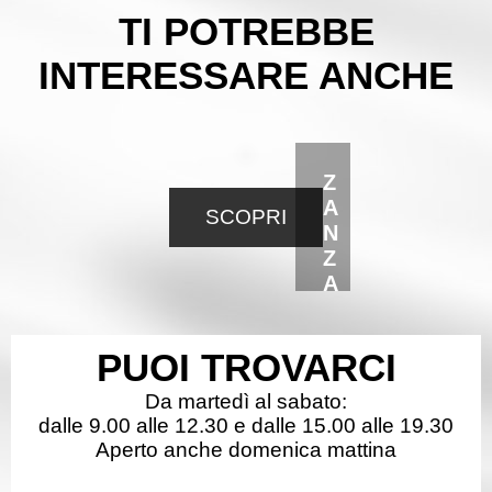
TI POTREBBE
INTERESSARE ANCHE
Z
A
SCOPRI
N
Z
A
R
I
PUOI TROVARCI
E
R
Da martedì al sabato:
E
dalle 9.00 alle 12.30 e dalle 15.00 alle 19.30
Aperto anche domenica mattina